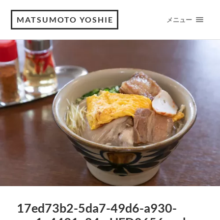
MATSUMOTO YOSHIE
メニュー
17ed73b2-5da7-49d6-a930-