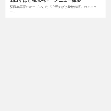
山田すばと和琉料理 メニュー撮影
那覇市国場にオープンした「山田すばと和琉料理」のメニュ
ー…